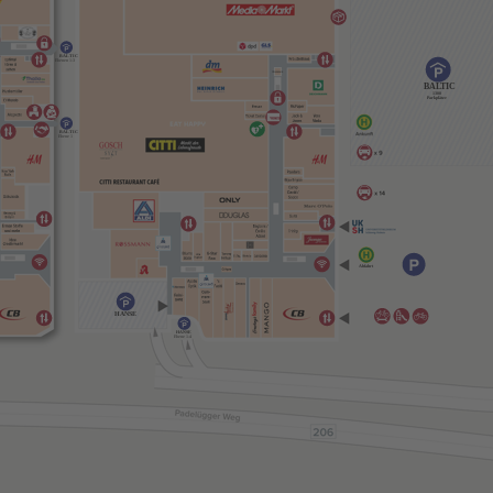
BALTIC
Ebenen 1-3
BALTIC
1300
Parkplätze
BALTIC
Ebene 1
Abfahrt
HANSE
HANSE
Ebene 1-4