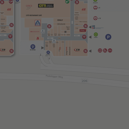
BALTIC
Ebene 1
Abfahrt
HANSE
HANSE
Ebene 1-4