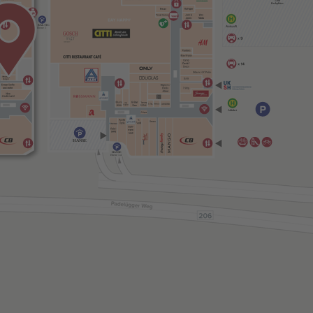
1300
Parkplätze
BALTIC
Ebene 1
Abfahrt
HANSE
HANSE
Ebene 1-4