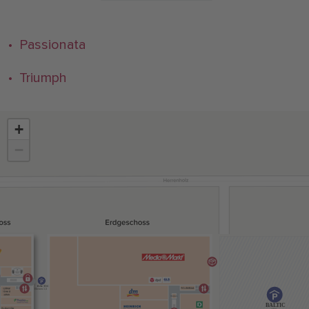
• Passionata
• Triumph
+
−
BALTIC
Ebenen 1-3
BALTIC