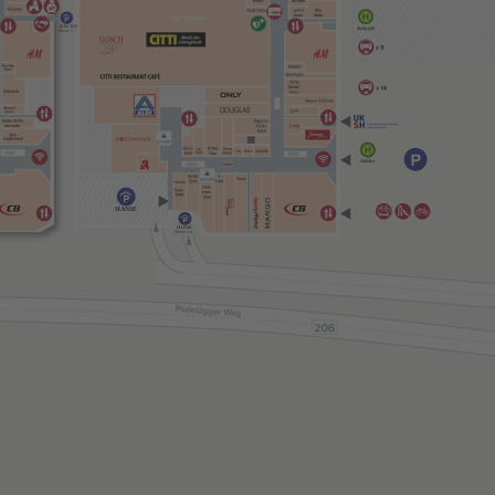
BALTIC
Ebene 1
Abfahrt
HANSE
HANSE
Ebene 1-4