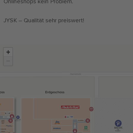
Onlineshops kein Problem.
JYSK – Qualität sehr preiswert!
+
−
BALTIC
Ebenen 1-3
BALTIC
1300
Parkplätze