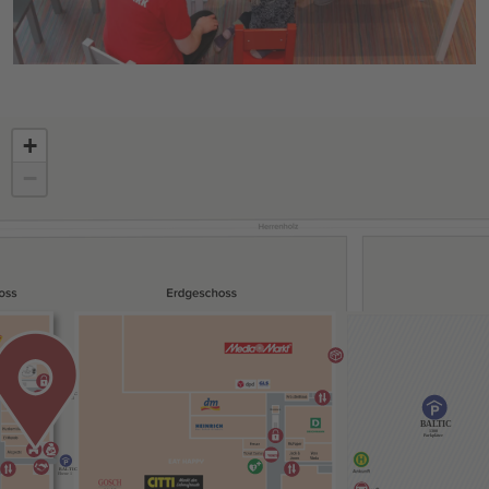
+
−
BALTIC
Ebenen 1-3
BALTIC
1300
Parkplätze
BALTIC
Ebene 1