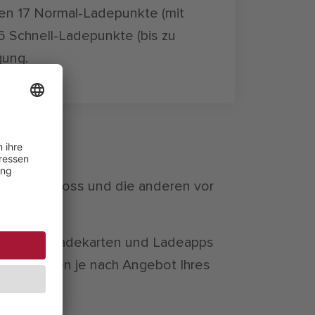
nen 17 Normal-Ladepunkte (mit
6 Schnell-Ladepunkte (bis zu
gung.
m Erdgeschoss und die anderen vor
gängigen Ladekarten und Ladeapps
ise variieren je nach Angebot Ihres
t.