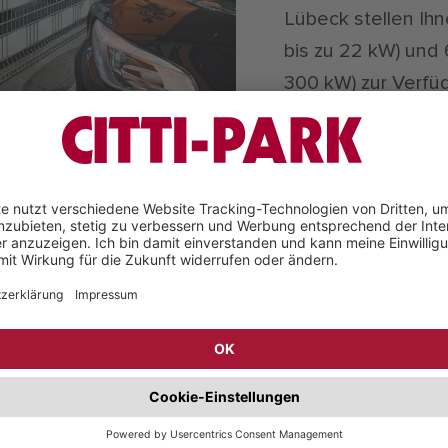
Lübeck stellen Ih
bis zu 22 kW) und 
300 kW) zur Verfü
beck ist eröffnet.
 Normal-Ladepunkte im Parkhaus „Baltic“ (West) i
er Nähe zum Haupteingang.
twerken Lübeck betrieben und können mit allen 
ng mit Ihrer Girokarte ist ebenfalls möglich. Die Pre
mit Girokarte direkt vor dem Ladevorgang angezeig