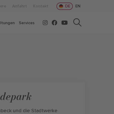
iere
Anfahrt
Kontakt
DE
EN
altungen
Services
adepark
übeck und die Stadtwerke