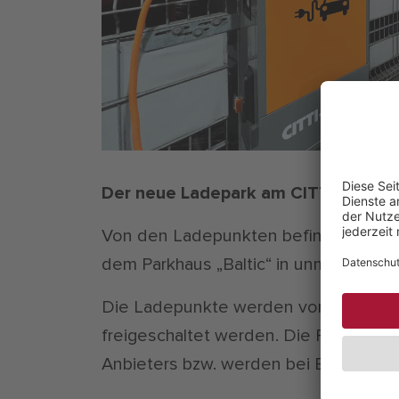
Der neue Ladepark am CITTI-PARK Lü
Von den Ladepunkten befinden sich 9
dem Parkhaus „Baltic“ in unmittelbar
Die Ladepunkte werden von den Stad
freigeschaltet werden. Die Freischaltu
Anbieters bzw. werden bei Bezahlung 