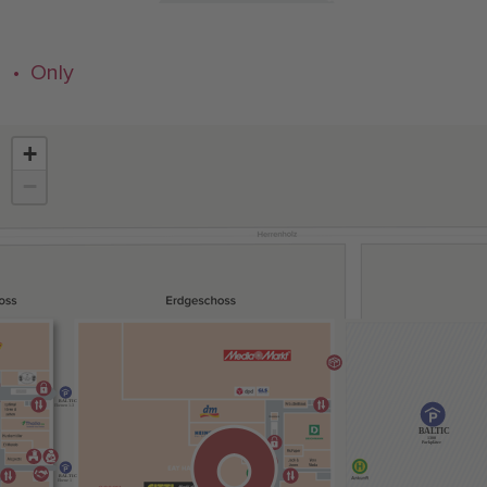
• Only
+
−
BALTIC
Ebenen 1-3
BALTIC
1300
Parkplätze
BALTIC
Ebene 1