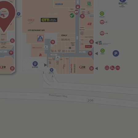
BALTIC
1300
Parkplätze
BALTIC
Ebene 1
Abfahrt
HANSE
HANSE
Ebene 1-4