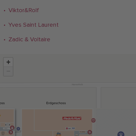
• Viktor&Rolf
• Yves Saint Laurent
• Zadic & Voltaire
+
−
BALTIC
Ebenen 1-3